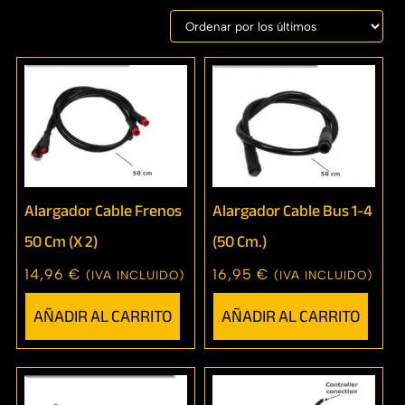
Mostrando los 5 resultados
Alargador Cable Frenos
Alargador Cable Bus 1-4
50 Cm (X 2)
(50 Cm.)
14,96
€
16,95
€
(IVA INCLUIDO)
(IVA INCLUIDO)
AÑADIR AL CARRITO
AÑADIR AL CARRITO