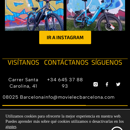
IR A INSTAGRAM
VISÍTANOS
CONTÁCTANOS
SÍGUENOS
Carrer Santa
+34 645 37 88
Carolina, 41
93
08025 Barcelona
info@movielecbarcelona.com
Aviso legal |
DESIGN BY
Utilizamos cookies para ofrecerte la mejor experiencia en nuestra web.
© 2024 ALL
Política de
DIGITAL
Puedes aprender más sobre qué cookies utilizamos o desactivarlas en los
RIGHTS
privacidad |
REVOLUTION
ajustes
.
RESERVED.