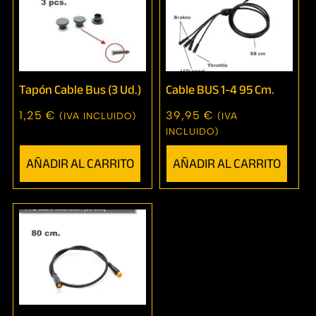
Tapón Cable Bus (3 Ud.)
Cable BUS 1-4 95 Cm.
1,25
€
39,95
€
(IVA INCLUIDO)
(IVA
INCLUIDO)
AÑADIR AL CARRITO
AÑADIR AL CARRITO