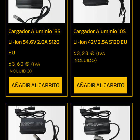
Cargador Aluminio 13S
Cargador Aluminio 10S
Li-Ion 54.6V 2.0A S120
Li-Ion 42V 2.5A S120 EU
EU
63,23
€
(IVA
INCLUIDO)
63,60
€
(IVA
INCLUIDO)
AÑADIR AL CARRITO
AÑADIR AL CARRITO