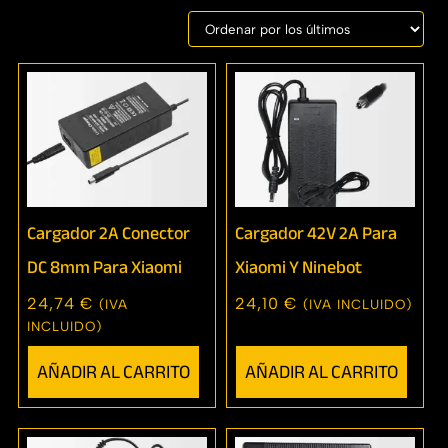
Mostrando los 9 resultados
Cargador 2A Conector
Cargador 42V 2A Para
DC 8mm Para Xiaomi
Xiaomi Y Ninebot
24,74
€
24,10
€
(IVA
(IVA INCLUIDO)
INCLUIDO)
AÑADIR AL CARRITO
AÑADIR AL CARRITO