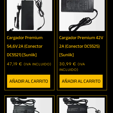
Cargador Premium
Cargador Premium 42V
54,6V 2A (conector
2A (conector DC5525)
DC5521) [Suniik]
[Suniik]
47,19
€
30,99
€
(IVA INCLUIDO)
(IVA
INCLUIDO)
AÑADIR AL CARRITO
AÑADIR AL CARRITO