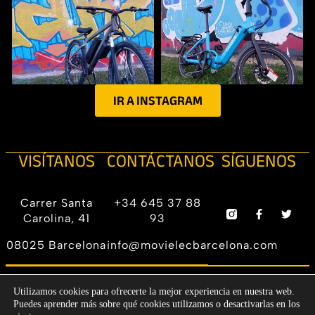
IR A INSTAGRAM
VISÍTANOS
CONTÁCTANOS
SÍGUENOS
Carrer Santa
+34 645 37 88
Carolina, 41
93
08025 Barcelona
info@movielecbarcelona.com
Aviso legal |
DESIGN BY
Utilizamos cookies para ofrecerte la mejor experiencia en nuestra web.
© 2024 ALL
Política de
DIGITAL
Puedes aprender más sobre qué cookies utilizamos o desactivarlas en los
RIGHTS