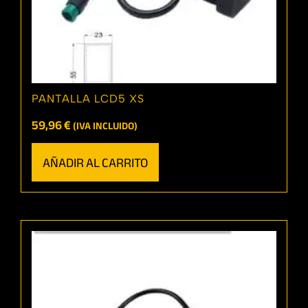
PANTALLA LCD5 XS
59,96
€
(IVA INCLUIDO)
AÑADIR AL CARRITO