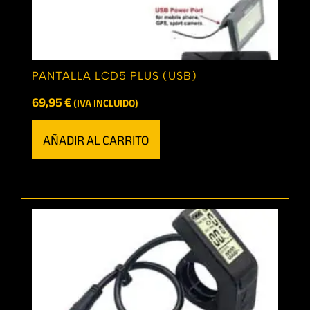
PANTALLA LCD5 PLUS (USB)
69,95
€
(IVA INCLUIDO)
AÑADIR AL CARRITO