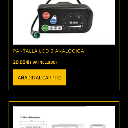
PANTALLA LCD 3 ANALÓGICA
29,95
€
(IVA INCLUIDO)
AÑADIR AL CARRITO