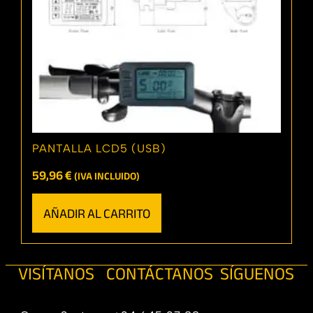
PANTALLA LCD5 (USB)
59,96
€
(IVA INCLUIDO)
AÑADIR AL CARRITO
VISÍTANOS
CONTÁCTANOS
SÍGUENOS