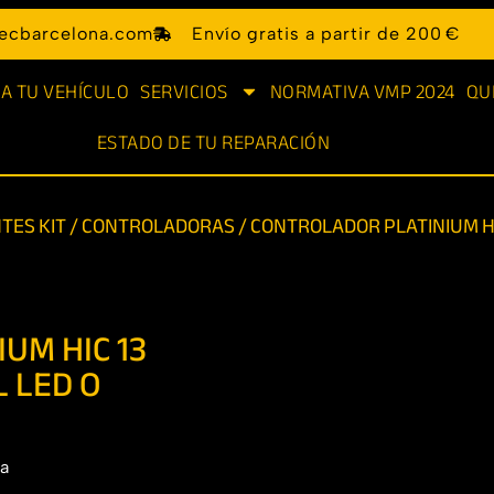
ecbarcelona.com
Envío gratis a partir de 200 €
A TU VEHÍCULO
SERVICIOS
NORMATIVA VMP 2024
QU
ESTADO DE TU REPARACIÓN
TES KIT
/
CONTROLADORAS
/ CONTROLADOR PLATINIUM HI
UM HIC 13
 LED O
la