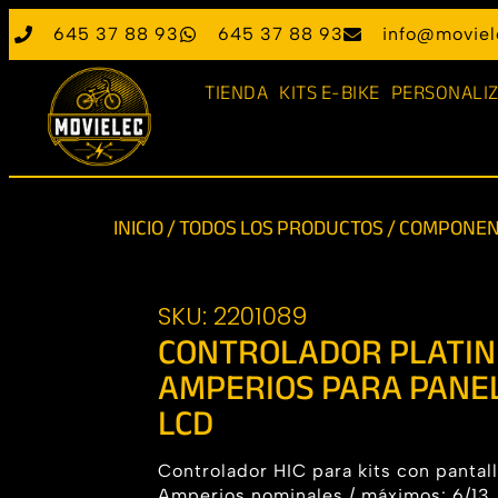
645 37 88 93
645 37 88 93
info@moviel
TIENDA
KITS E-BIKE
PERSONALIZ
INICIO
/
TODOS LOS PRODUCTOS
/
COMPONEN
SKU: 2201089
CONTROLADOR PLATINI
AMPERIOS PARA PANEL
LCD
Controlador HIC para kits con pantal
Amperios nominales / máximos: 6/13