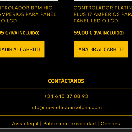
TROLADOR BPM HIC
CONTROLADOR PLATIN
AMPERIOS PARA PANEL
PLUS 17 AMPERIOS PAR
 O LCD
PANEL LED O LCD
95
€
59,00
€
(IVA INCLUIDO)
(IVA INCLUIDO)
ÑADIR AL CARRITO
AÑADIR AL CARRITO
CONTÁCTANOS
+34 645 37 88 93
info@movielecbarcelona.com
Aviso legal |
Política de privacidad |
Cookies
|
Política de envíos y devoluciones