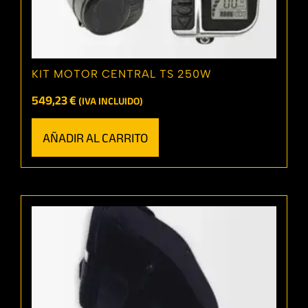
KIT MOTOR CENTRAL TS 250W
549,23
€
(IVA INCLUIDO)
AÑADIR AL CARRITO