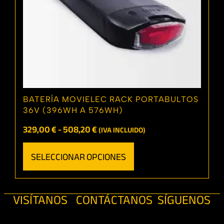
BATERÍA MOVIELEC RACK PORTABULTOS
36V (396WH A 576WH)
329,00
€
-
508,20
€
(IVA INCLUIDO)
SELECCIONAR OPCIONES
VISÍTANOS
CONTÁCTANOS
SÍGUENOS