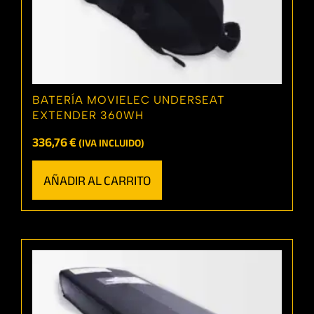
BATERÍA MOVIELEC UNDERSEAT
EXTENDER 360WH
336,76
€
(IVA INCLUIDO)
AÑADIR AL CARRITO