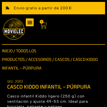
Envío gratis a partir de 200 €
0
INICIO
/
TODOS LOS
PRODUCTOS
/
ACCESORIOS
/
CASCOS
/ CASCO KIDDO
INFANTIL – PÚRPURA
SKU: 2063
CASCO KIDDO INFANTIL – PÚRPURA
Casco infantil Kiddo ligero (250 g) con
ventilación y ajuste 49-53 cm. Ideal para
bicicleta, patinete y patines.