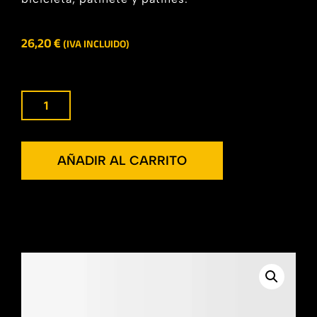
26,20
€
(IVA INCLUIDO)
AÑADIR AL CARRITO