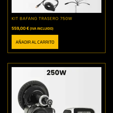
KIT BAFANG TRASERO 750W
559,00
€
(IVA INCLUIDO)
AÑADIR AL CARRITO